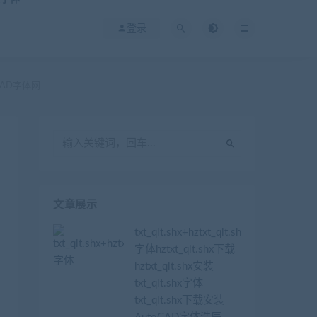
登录
CAD字体网
文章展示
txt_qlt.shx+hztxt_qlt.shx
字体hztxt_qlt.shx下载
hztxt_qlt.shx安装
txt_qlt.shx字体
txt_qlt.shx下载安装