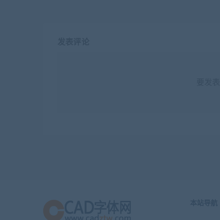
发表评论
要发表
本站导航