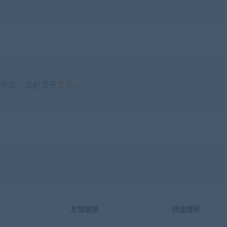
评论，您必须先
登录
。
友情链接
快速搜索