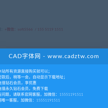
服：
+微信：soft5566 / 155 5119 1511
CAD字体网 - www.cadztw.com
装AutoCAD字体浩辰CAD中望CAD天正CASS软件字体 – CAD字体网
本站所有资源直接购买就可以；
付款后，稍等一会，自动显示下载地址；
充值钻石会员，享优惠
充值永久钻石会员，免费下载
分享到：
有问题，请联系官网客服，加微信：15551191511
唯一客服，加微信：15551191511