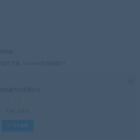
iplwNg
操作下载（chrome浏览器最好）
前隐藏内容需要支付
2元
已有
3
人支付
支付查看