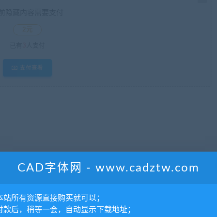
前隐藏内容需要支付
2元
已有
3
人支付
支付查看
CAD字体网 - www.cadztw.com
566
/
155 5119 1511
本站所有资源直接购买就可以；
付款后，稍等一会，自动显示下载地址；