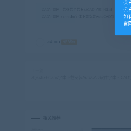
③
④
CAD字体网 - 最多最全最专业CAD字体下载网
如
CAD字体网
»
chn.shx字体下载安装AutoCAD软件字体 –
官网
admin
钻石
上一篇
zt_e.shx+zt.shx字体下载安装AutoCAD软件字体 – CA
相关推荐