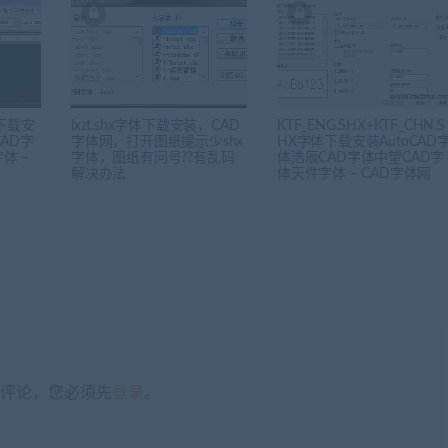
体下载安
lxzt.shx字体下载安装，CAD
KTF_ENG.SHX+KTF_CHN.S
CAD字
字体网，打开图纸提示少shx
HX字体下载安装AutoCAD
体 –
字体，图纸有问号??有乱码
体浩辰CAD字体中望CAD字
解决办法
体天件字体 – CAD字体网
评论，您必须先
登录
。