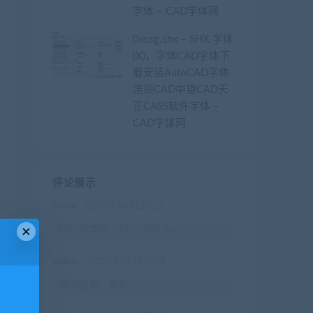
字体 – CAD字体网
0xcsg.shx – SHX 字体
(X)，字体CAD字体下
载安装AutoCAD字体
浩辰CAD中望CAD天
正CASS软件字体 –
CAD字体网
评论展示
jxyang
2026-07-08 01:57:11
×
CAD字体网 » ZTHZTXT.shx
dashen
2026-03-16 17:58:05
网站搜索，都有