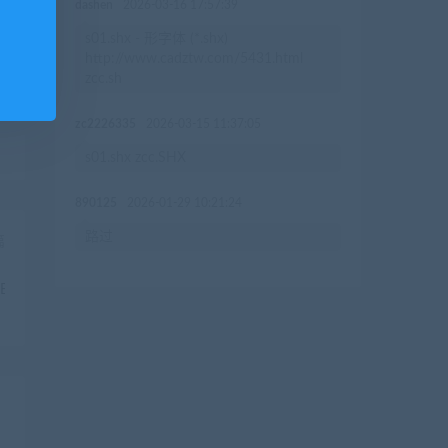
dashen
2026-03-16 17:57:39
s01.shx - 形字体 (*.shx)
http://www.cadztw.com/5431.html
zcc.sh
zc2226335
2026-03-15 11:37:05
s01.shx zcc.SHX
890125
2026-01-29 10:21:24
路过
篇
Bold.ttf+HarmonyOS_Sans_SC_Light.ttf+HarmonyOS_Sans_SC_Medium.t
字体下载安装，ps软件ai软件cd