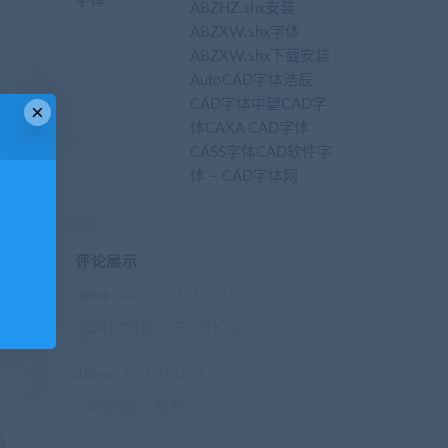
ABZHZ.shx安装
ABZXW.shx字体
ABZXW.shx下载安装
AutoCAD字体浩辰
CAD字体中望CAD字
×
体CAXA CAD字体
CASS字体CAD软件字
体 – CAD字体网
篇
评论展示
中
jxyang
2026-07-08 01:57:11
网
CAD字体网 » ZTHZTXT.shx
dashen
2026-03-16 17:58:05
网站搜索，都有