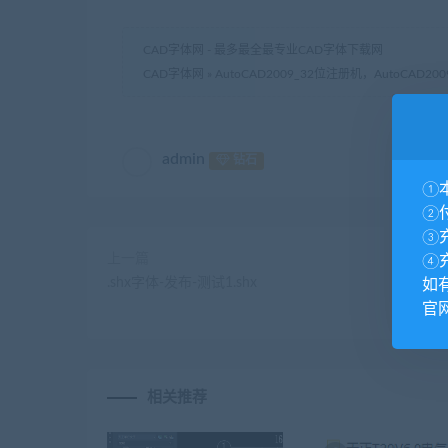
CAD字体网 - 最多最全最专业CAD字体下载网
CAD字体网
»
AutoCAD2009_32位注册机，AutoCAD2
admin
钻石
①
②
③
上一篇
④
.shx字体-发布-测试1.shx
如
官网
相关推荐