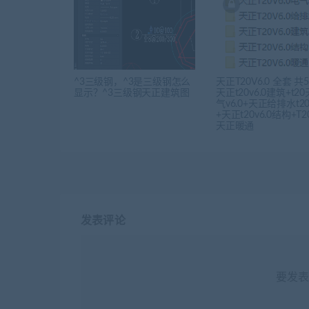
^3三级钢，^3是三级钢怎么
天正T20V6.0 全套 共
显示？^3三级钢天正建筑图
天正t20v6.0建筑+t2
气v6.0+天正给排水t20v
+天正t20v6.0结构+T20
天正暖通
发表评论
要发表