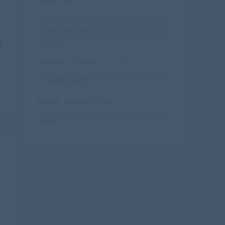
dashen
2026-03-16 17:57:39
s01.shx - 形字体 (*.shx)
http://www.cadztw.com/5431.html
zcc.sh
，
zc2226335
2026-03-15 11:37:05
s01.shx zcc.SHX
890125
2026-01-29 10:21:24
路过