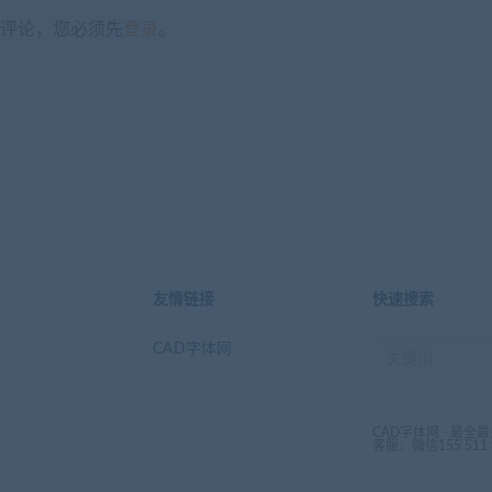
评论，您必须先
登录
。
友情链接
快速搜索
CAD字体网
CAD字体网 - 最
客服：微信155 511 9