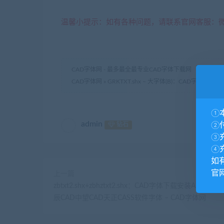
温馨小提示：如有各种问题，请联系官网客服：微信：sof
CAD字体网 - 最多最全最专业CAD字体下载网
CAD字体网
»
GRKTXT.shx – 大字体(B)：CAD字体下
①
admin
②
钻石
③
④
如
官网
上一篇
zbtxt2.shx+zbhztxt2.shx：CAD字体下载安装AutoC
辰CAD中望CAD天正CASS软件字体 – CAD字体网