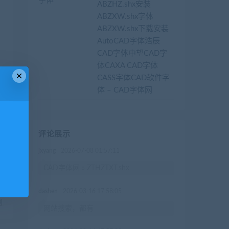
ABZHZ.shx安装
ABZXW.shx字体
ABZXW.shx下载安装
AutoCAD字体浩辰
CAD字体中望CAD字
体CAXA CAD字体
×
CASS字体CAD软件字
体 – CAD字体网
评论展示
jxyang
2026-07-08 01:57:11
CAD字体网 » ZTHZTXT.shx
篇
望
dashen
2026-03-16 17:58:05
网
网站搜索，都有