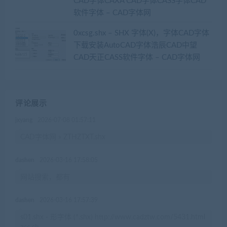
CAD字体CAXA CAD字体CASS字体CAD
软件字体 – CAD字体网
0xcsg.shx – SHX 字体(X)，字体CAD字体
下载安装AutoCAD字体浩辰CAD中望
CAD天正CASS软件字体 – CAD字体网
评论展示
jxyang
2026-07-08 01:57:11
CAD字体网 » ZTHZTXT.shx
dashen
2026-03-16 17:58:05
网站搜索，都有
dashen
2026-03-16 17:57:39
s01.shx - 形字体 (*.shx) http://www.cadztw.com/5431.html