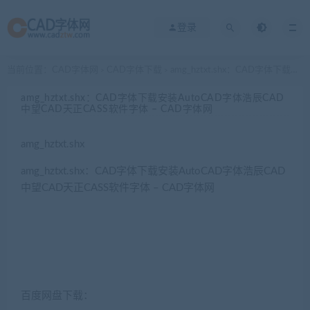
登录
当前位置：
CAD字体网
CAD字体下载
amg_hztxt.shx：CAD字体下载安装AutoCAD字体浩辰CAD中望CAD天正CASS软件字体 – CAD字体网
>
>
amg_hztxt.shx：CAD字体下载安装AutoCAD字体浩辰CAD
中望CAD天正CASS软件字体 – CAD字体网
amg_hztxt.shx
amg_hztxt.shx：CAD字体下载安装AutoCAD字体浩辰CAD
中望CAD天正CASS软件字体 – CAD字体网
百度网盘下载：