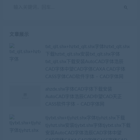
文章展示
txt_qlt.shx+hztxt_qlt.shx字体hztxt_qlt.shx
下载hztxt_qlt.shx安装txt_qlt.shx字体
txt_qlt.shx下载安装AutoCAD字体浩辰
CAD字体中望CAD字体CAXA CAD字体
CASS字体CAD软件字体 – CAD字体网
ahzdx.shx字体CAD字体下载安装
AutoCAD字体浩辰CAD中望CAD天正
CASS软件字体 – CAD字体网
tjytxt.shx+tjyhzt.shx字体tjyhzt.shx下载
tjyhzt.shx安装tjytxt.shx字体tjytxt.shx下载
安装AutoCAD字体浩辰CAD字体中望