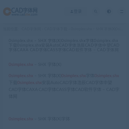
登录
当前位置：
CAD字体网
CAD字体下载
0simplex.shx – SHX 字体(X)0simplex.shx字体0simplex.shx下载0simplex.shx安装AutoCAD字体浩辰CAD字体中望CAD字体CAXA CAD字体CASS字体CAD软件字体 – CAD字体网
>
>
0simplex.shx – SHX 字体(X)0simplex.shx字体0simplex.shx
下载0simplex.shx安装AutoCAD字体浩辰CAD字体中望CAD
字体CAXA CAD字体CASS字体CAD软件字体 – CAD字体网
0simplex.shx
– SHX 字体(X)
0simplex.shx
– SHX 字体(X)
0simplex.shx
字体
0simplex.shx
下载
0simplex.shx
安装AutoCAD字体浩辰CAD字体中望
CAD字体CAXA CAD字体CASS字体CAD软件字体 – CAD字
体网
0simplex.shx
– SHX 字体(X)字体