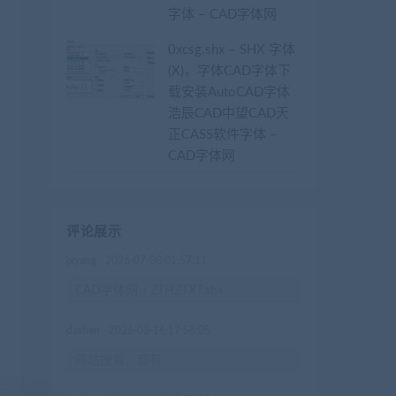
字体 – CAD字体网
0xcsg.shx – SHX 字体
(X)，字体CAD字体下
载安装AutoCAD字体
浩辰CAD中望CAD天
正CASS软件字体 –
CAD字体网
评论展示
jxyang
2026-07-08 01:57:11
CAD字体网 » ZTHZTXT.shx
dashen
2026-03-16 17:58:05
网站搜索，都有