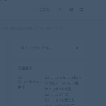
登录
AIILNONEBIG安装AutoCAD软件字体 – CAD字体网
文章展示
txt_qlt.shx+hztxt_qlt.shx
字体hztxt_qlt.shx下载
hztxt_qlt.shx安装
txt_qlt.shx字体
txt_qlt.shx下载安装