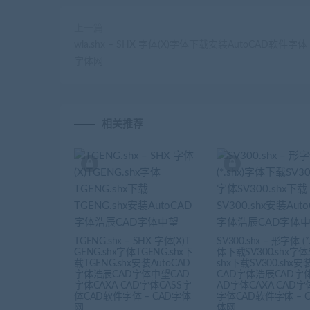
上一篇
wla.shx – SHX 字体(X)字体下载安装AutoCAD软件字体 
字体网
相关推荐
TGENG.shx – SHX 字体(X)T
SV300.shx – 形字体 (*
GENG.shx字体TGENG.shx下
体下载SV300.shx字体S
载TGENG.shx安装AutoCAD
shx下载SV300.shx安装
字体浩辰CAD字体中望CAD
CAD字体浩辰CAD字
字体CAXA CAD字体CASS字
AD字体CAXA CAD字
体CAD软件字体 – CAD字体
字体CAD软件字体 – 
网
体网