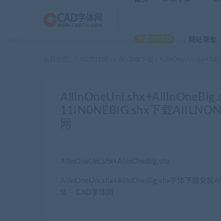
开通VIP会员
网站帮助
当前位置：
CAD字体网
CAD字体下载
AllInOneUni.shx
>
>
AllInOneUni.shx+AllInOn
11IN0NEBIG.shx下载AIIL
网
AllInOneUni.shx+AllInOneBig.shx
AllInOneUni.shx+AllInOneBig.shx字体下载
体 – CAD字体网