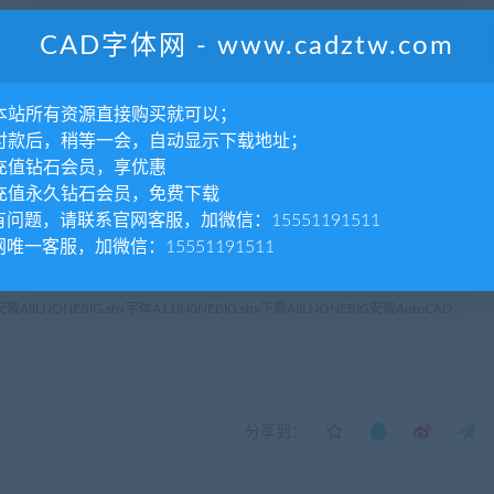
CAD字体网 - www.cadztw.com
511
本站所有资源直接购买就可以；
付款后，稍等一会，自动显示下载地址；
充值钻石会员，享优惠
充值永久钻石会员，免费下载
有问题，请联系官网客服，加微信：15551191511
唯一客服，加微信：15551191511
体下载安装AIILNONEBIG.shx字体A11IN0NEBIG.shx下载AIILNONEBIG安装AutoCAD
分享到：