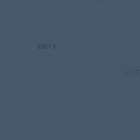
发表评论
要发表